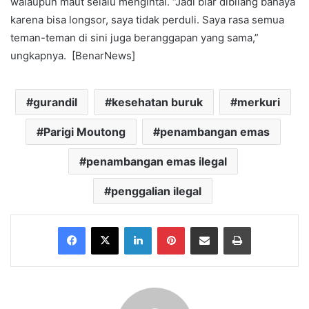
walaupun maut selalu mengintai. “Jadi biar dibilang bahaya
karena bisa longsor, saya tidak perduli. Saya rasa semua
teman-teman di sini juga beranggapan yang sama,”
ungkapnya. [BenarNews]
gurandil
kesehatan buruk
merkuri
Parigi Moutong
penambangan emas
penambangan emas ilegal
penggalian ilegal
Facebook
X
LinkedIn
Pinterest
Share via Email
Print