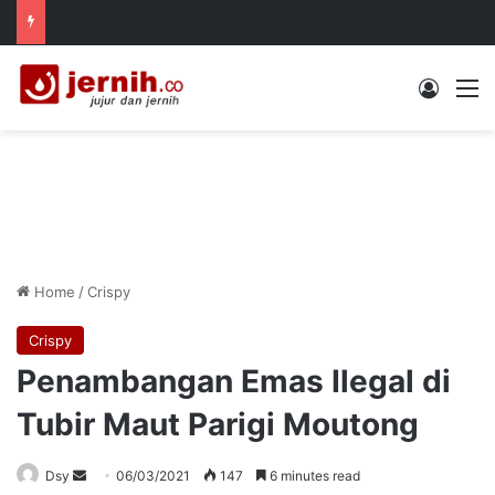
Log In
M
Home
/
Crispy
Crispy
Penambangan Emas Ilegal di
Tubir Maut Parigi Moutong
Send
Dsy
06/03/2021
147
6 minutes read