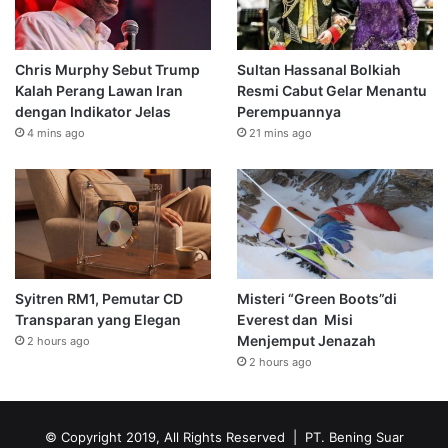
Chris Murphy Sebut Trump
Sultan Hassanal Bolkiah
Kalah Perang Lawan Iran
Resmi Cabut Gelar Menantu
dengan Indikator Jelas
Perempuannya
4 mins ago
21 mins ago
Syitren RM1, Pemutar CD
Misteri “Green Boots”di
Transparan yang Elegan
Everest dan Misi
Menjemput Jenazah
2 hours ago
2 hours ago
© Copyright 2019, All Rights Reserved | PT. Bening Suar