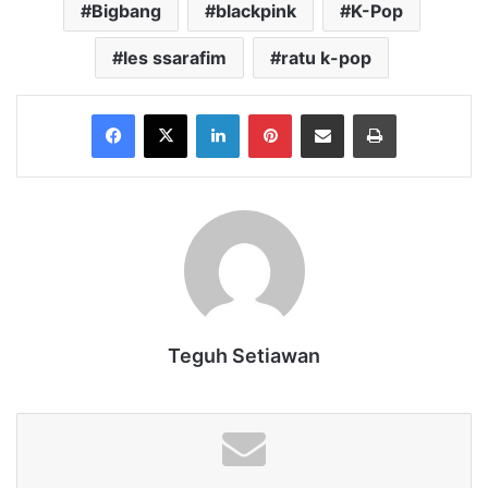
Bigbang
blackpink
K-Pop
les ssarafim
ratu k-pop
Facebook
X
LinkedIn
Pinterest
Share via Email
Print
Teguh Setiawan