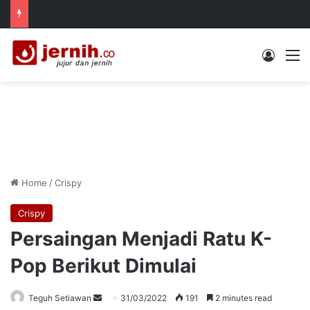
Log In
M
Home
/
Crispy
Crispy
Persaingan Menjadi Ratu K-
Pop Berikut Dimulai
Send
Teguh Setiawan
31/03/2022
191
2 minutes read