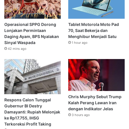
Operasional SPPG Dorong
Tablet Motorola Moto Pad
Lonjakan Permintaan
70, Saat Bekerja dan
Daging Ayam, BPS Nyalakan
Menghibur Menjadi Satu
Sinyal Waspada
1 hour ago
42 mins ago
Chris Murphy Sebut Trump
Respons Calon Tunggal
Kalah Perang Lawan Iran
Gubernur BI Destry
dengan Indikator Jelas
Damayanti: Rupiah Melonjak
3 hours ago
ke Rp17.755, IHSG
Terkoreksi Profit Taking