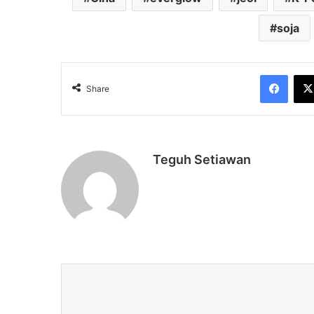
soja
Face
Share
Teguh Setiawan