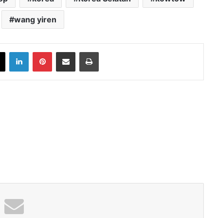
wang yiren
book
X
LinkedIn
Pinterest
Share via Email
Print