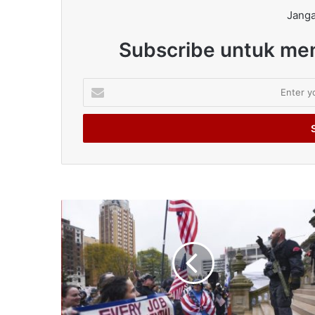
Janga
Subscribe untuk men
Enter
your
Email
address