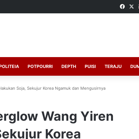
Faceb
X
POLITEIA
POTPOURRI
DEPTH
PUISI
TERAJU
DU
lakukan Soja, Sekujur Korea Ngamuk dan Mengusirnya
erglow Wang Yiren
Sekujur Korea