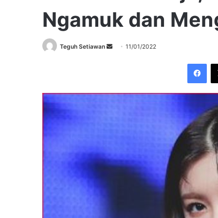
Ngamuk dan Meng
Send
Teguh Setiawan
11/01/2022
an
Fac
email