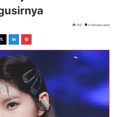
usirnya
105
2 minutes read
ebook
X
LinkedIn
Pinterest