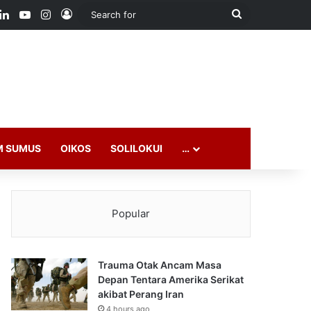
ook
LinkedIn
YouTube
Instagram
Log In
Search
for
M SUMUS
OIKOS
SOLILOKUI
…
Popular
Trauma Otak Ancam Masa
Depan Tentara Amerika Serikat
akibat Perang Iran
4 hours ago