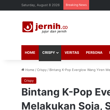
Saturday, August 8 2026
Breaking News
HOME
CRISPY
VERITAS
PERSONA
Home
/
Crispy
/
Bintang K-Pop Everglow Wang Yiren Me
Crispy
Bintang K-Pop Ev
Melakukan Soja, 