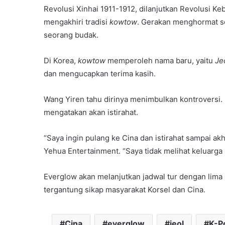
Revolusi Xinhai 1911-1912, dilanjutkan Revolusi K
mengakhiri tradisi
kowtow
. Gerakan menghormat se
seorang budak.
Di Korea,
kowtow
memperoleh nama baru, yaitu
Je
dan mengucapkan terima kasih.
Wang Yiren tahu dirinya menimbulkan kontroversi.
mengatakan akan istirahat.
“Saya ingin pulang ke Cina dan istirahat sampai ak
Yehua Entertainment. “Saya tidak melihat keluarga
Everglow akan melanjutkan jadwal tur dengan lima
tergantung sikap masyarakat Korsel dan Cina.
Cina
everglow
jeol
K-P