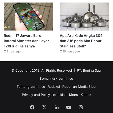
Redmi 17 Jawara Baru
Apa Arti Kode Angka 304
Baterai Monster dan Layar
dan 316 pada Alat Dapur
120Hz di Kelasnya
Stainless Stell?
1 hour ago
15 hours ago
© Copyright 2019, All Rights Reserved | PT. Bening Suar
Komunika
- Jernih.co
Tentang Jernih.co
Redaksi
Pedoman Media Siber
Privacy and Policy
Info Iklan
Menu
Kontak
Facebook
X
LinkedIn
YouTube
Instagram