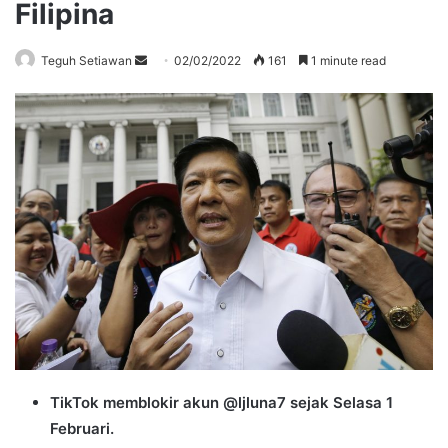
Filipina
Send
Teguh Setiawan
02/02/2022
161
1 minute read
an
email
TikTok memblokir akun @ljluna7 sejak Selasa 1
Februari.