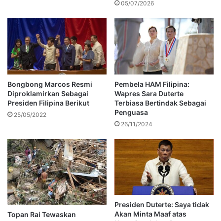
05/07/2026
Bongbong Marcos Resmi
Pembela HAM Filipina:
Diproklamirkan Sebagai
Wapres Sara Duterte
Presiden Filipina Berikut
Terbiasa Bertindak Sebagai
Penguasa
25/05/2022
26/11/2024
Presiden Duterte: Saya tidak
Akan Minta Maaf atas
Topan Rai Tewaskan