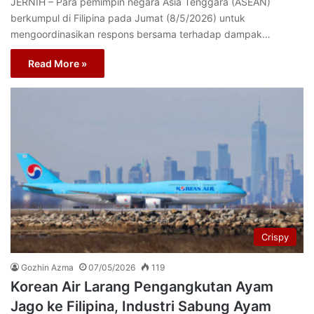
JERNIH – Para pemimpin negara Asia Tenggara (ASEAN)
berkumpul di Filipina pada Jumat (8/5/2026) untuk
mengoordinasikan respons bersama terhadap dampak…
Read More »
Crispy
Gozhin Azma
07/05/2026
119
Korean Air Larang Pengangkutan Ayam
Jago ke Filipina, Industri Sabung Ayam