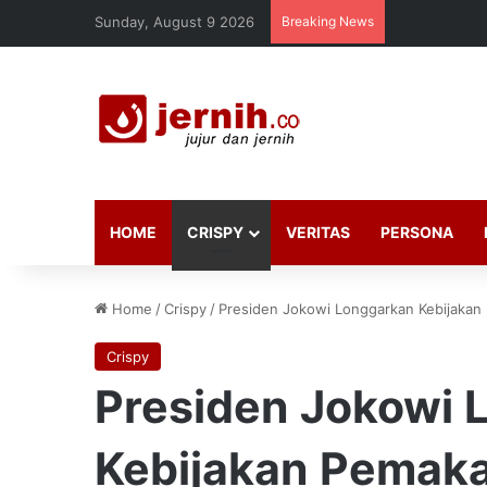
Sunday, August 9 2026
Breaking News
HOME
CRISPY
VERITAS
PERSONA
Home
/
Crispy
/
Presiden Jokowi Longgarkan Kebijakan
Crispy
Presiden Jokowi 
Kebijakan Pemak