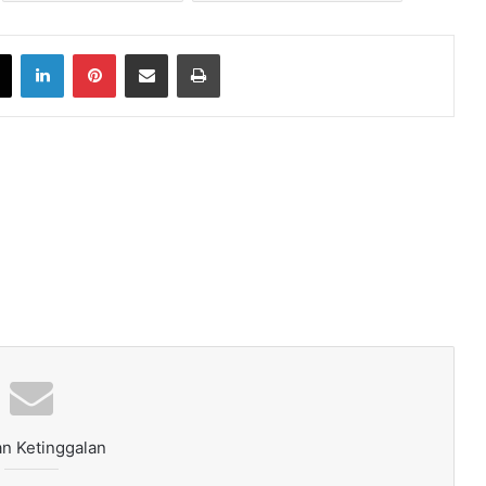
book
X
LinkedIn
Pinterest
Share via Email
Print
n Ketinggalan