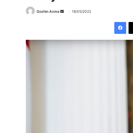
Send
Gozhin Azma
18/05/2022
an
Fac
email