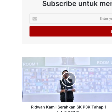
Subscribe untuk men
Enter
your
Email
address
Ridwan Kamil Serahkan SK P3K Tahap 1