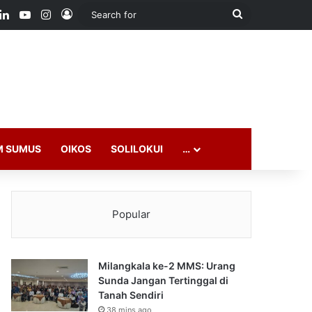
ook
LinkedIn
YouTube
Instagram
Log In
Search
for
M SUMUS
OIKOS
SOLILOKUI
…
Popular
Milangkala ke-2 MMS: Urang
Sunda Jangan Tertinggal di
Tanah Sendiri
38 mins ago