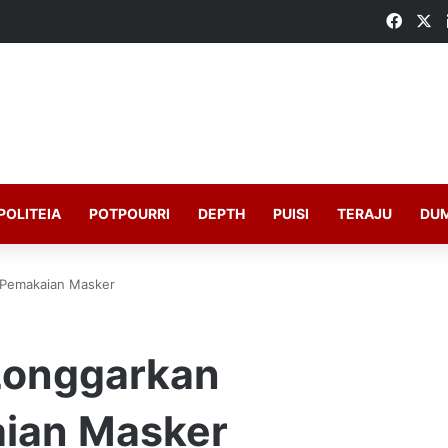
Faceb
X
POLITEIA
POTPOURRI
DEPTH
PUISI
TERAJU
DU
 Pemakaian Masker
Longgarkan
aian Masker