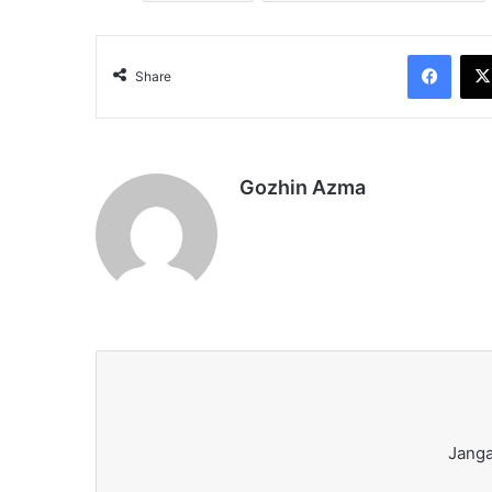
Face
Share
Gozhin Azma
Janga