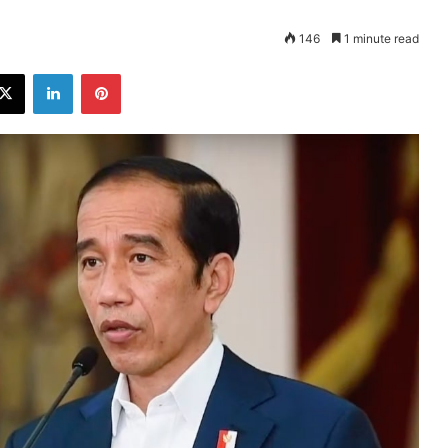
146
1 minute read
ebook
X
LinkedIn
Pinterest