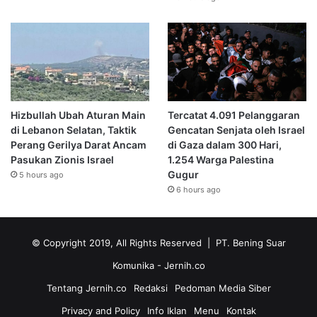
Hizbullah Ubah Aturan Main
Tercatat 4.091 Pelanggaran
di Lebanon Selatan, Taktik
Gencatan Senjata oleh Israel
Perang Gerilya Darat Ancam
di Gaza dalam 300 Hari,
Pasukan Zionis Israel
1.254 Warga Palestina
Gugur
5 hours ago
6 hours ago
© Copyright 2019, All Rights Reserved | PT. Bening Suar
Komunika
- Jernih.co
Tentang Jernih.co
Redaksi
Pedoman Media Siber
Privacy and Policy
Info Iklan
Menu
Kontak