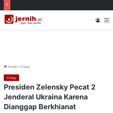
Log In
M
Home
/
Crispy
Crispy
Presiden Zelensky Pecat 2
Jenderal Ukraina Karena
Dianggap Berkhianat