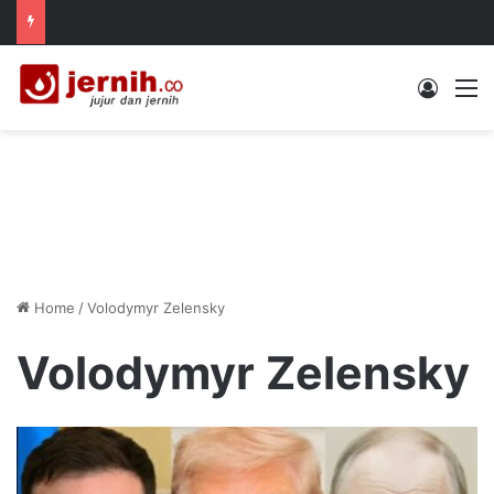
Log In
M
Home
/
Volodymyr Zelensky
Volodymyr Zelensky