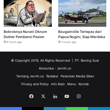
Bobroknya Nurani Oknum
Bougainville Terlepas dari
Dokter Pembenci Pasien
Papua Nugini, Siap Merdeka
6 hours ago
7 hours ago
© Copyright 2019, All Rights Reserved | PT. Bening Suar
Komunika
- Jernih.co
Tentang Jernih.co
Redaksi
Pedoman Media Siber
Privacy and Policy
Info Iklan
Menu
Kontak
Facebook
X
LinkedIn
YouTube
Instagram