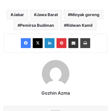
Jabar
Jawa Barat
Minyak goreng
Pemirsa Budiman
Ridwan Kamil
Facebook
X
LinkedIn
Pinterest
Share via Email
Print
Gozhin Azma