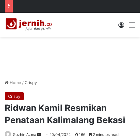
Log In
M
Home
/
Crispy
Crispy
Ridwan Kamil Resmikan
Penataan Kalimalang Bekasi
Send
Gozhin Azma
20/04/2022
166
2 minutes read