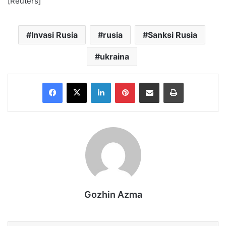
[Reuters]
Invasi Rusia
rusia
Sanksi Rusia
ukraina
Facebook
X
LinkedIn
Pinterest
Share via Email
Print
Gozhin Azma