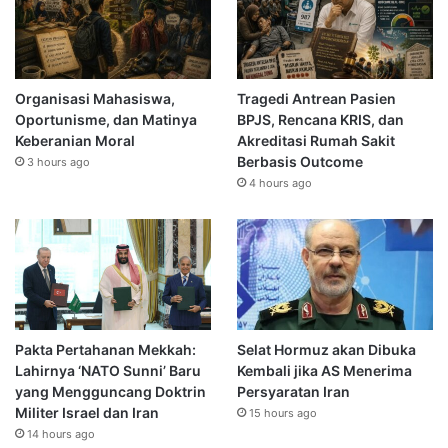
Organisasi Mahasiswa,
Tragedi Antrean Pasien
Oportunisme, dan Matinya
BPJS, Rencana KRIS, dan
Keberanian Moral
Akreditasi Rumah Sakit
Berbasis Outcome
3 hours ago
4 hours ago
Pakta Pertahanan Mekkah:
Selat Hormuz akan Dibuka
Lahirnya ‘NATO Sunni’ Baru
Kembali jika AS Menerima
yang Mengguncang Doktrin
Persyaratan Iran
Militer Israel dan Iran
15 hours ago
14 hours ago