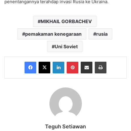
penentangannya terahdap invasi Rusia ke Ukraina.
MIKHAIL GORBACHEV
pemakaman kenegaraan
rusia
Uni Soviet
Facebook
X
LinkedIn
Pinterest
Share via Email
Print
Teguh Setiawan