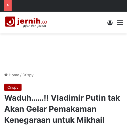
Log In
M
Home
/
Crispy
Crispy
Waduh……!! Vladimir Putin tak
Akan Gelar Pemakaman
Kenegaraan untuk Mikhail