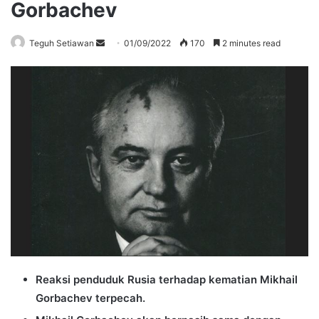
Gorbachev
Send
Teguh Setiawan
01/09/2022
170
2 minutes read
an
email
Reaksi penduduk Rusia terhadap kematian Mikhail
Gorbachev terpecah.