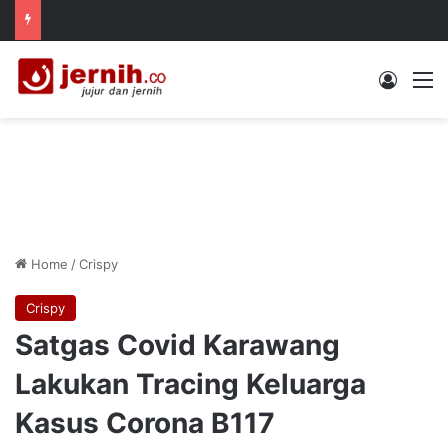
Log In
M
Home
/
Crispy
Crispy
Satgas Covid Karawang
Lakukan Tracing Keluarga
Kasus Corona B117