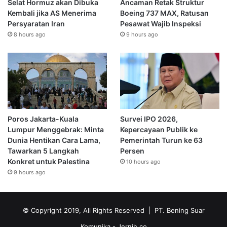
Selat Hormuz akan Dibuka
Ancaman Retak Struktur
Kembali jika AS Menerima
Boeing 737 MAX, Ratusan
Persyaratan Iran
Pesawat Wajib Inspeksi
8 hours ago
9 hours ago
Poros Jakarta-Kuala
Survei IPO 2026,
Lumpur Menggebrak: Minta
Kepercayaan Publik ke
Dunia Hentikan Cara Lama,
Pemerintah Turun ke 63
Tawarkan 5 Langkah
Persen
Konkret untuk Palestina
10 hours ago
9 hours ago
© Copyright 2019, All Rights Reserved | PT. Bening Suar
Komunika
- Jernih.co