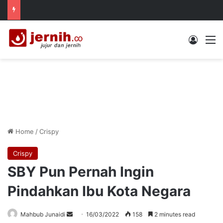
Log In
M
Home
/
Crispy
Crispy
SBY Pun Pernah Ingin
Pindahkan Ibu Kota Negara
Send
Mahbub Junaidi
16/03/2022
158
2 minutes read