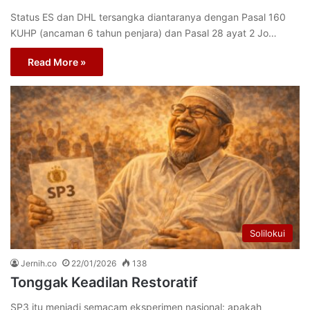
Status ES dan DHL tersangka diantaranya dengan Pasal 160
KUHP (ancaman 6 tahun penjara) dan Pasal 28 ayat 2 Jo…
Read More »
Solilokui
Jernih.co
22/01/2026
138
Tonggak Keadilan Restoratif
SP3 itu menjadi semacam eksperimen nasional: apakah