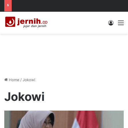
Log In
M
Home
/
Jokowi
Jokowi