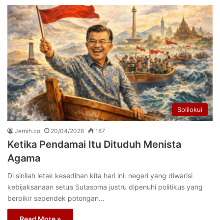
Solilokui
Jernih.co
20/04/2026
187
Ketika Pendamai Itu Dituduh Menista
Agama
Di sinilah letak kesedihan kita hari ini: negeri yang diwarisi
kebijaksanaan setua Sutasoma justru dipenuhi politikus yang
berpikir sependek potongan…
Read More »