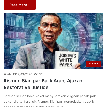
Read More »
Moron
AN
12/03/2026
132
Rismon Sianipar Balik Arah, Ajukan
Restorative Justice
Setelah sekian lama vokal menyuarakan dugaan ijazah palsu,
pakar digital forensik Rismon Sianipar mengejutkan publik
dengan mendatangi Polda Metro Jaya…