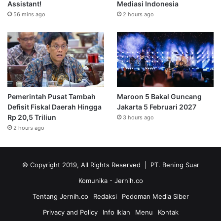
Assistant!
Mediasi Indonesia
56 mins ago
2 hours ago
Pemerintah Pusat Tambah
Maroon 5 Bakal Guncang
Defisit Fiskal Daerah Hingga
Jakarta 5 Februari 2027
Rp 20,5 Triliun
3 hours ago
2 hours ago
© Copyright 2019, All Rights Reserved | PT. Bening Suar
Komunika
- Jernih.co
Tentang Jernih.co
Redaksi
Pedoman Media Siber
Privacy and Policy
Info Iklan
Menu
Kontak