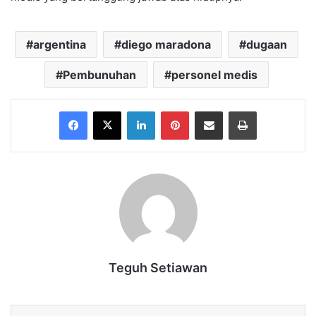
argentina
diego maradona
dugaan
Pembunuhan
personel medis
Facebook
X
LinkedIn
Pinterest
Share via Email
Print
Teguh Setiawan