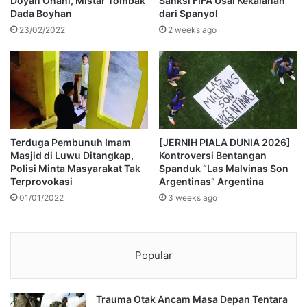
Doyan Onani, Mistar Tombak
Sanksi FIFA Usai Kekalahan
Dada Boyhan
dari Spanyol
23/02/2022
2 weeks ago
Terduga Pembunuh Imam
[JERNIH PIALA DUNIA 2026]
Masjid di Luwu Ditangkap,
Kontroversi Bentangan
Polisi Minta Masyarakat Tak
Spanduk “Las Malvinas Son
Terprovokasi
Argentinas” Argentina
01/01/2022
3 weeks ago
Popular
Trauma Otak Ancam Masa Depan Tentara