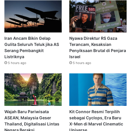
Iran Ancam Bikin Gelap
Nyawa Direktur RS Gaza
Gulita Seluruh Teluk jika AS
Terancam, Kesaksian
Serang Pembangkit
Penyiksaan Brutal di Penjara
Listriknya
Israel
5 hours ago
5 hours ago
Wajah Baru Pariwisata
Kit Connor Resmi Terpilih
ASEAN, Malaysia Geser
sebagai Cyclops, Era Baru
Thailand, Digitalisasi Lintas
X-Men di Marvel Cinematic
Negara Beraksi
Universe