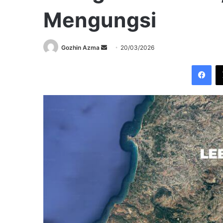
Mengungsi
Send
Gozhin Azma
20/03/2026
an
Fac
email