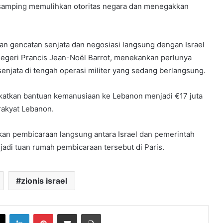
 samping memulihkan otoritas negara dan menegakkan
 gencatan senjata dan negosiasi langsung dengan Israel
Negeri Prancis Jean-Noël Barrot, menekankan perlunya
enjata di tengah operasi militer yang sedang berlangsung.
tkan bantuan kemanusiaan ke Lebanon menjadi €17 juta
rakyat Lebanon.
n pembicaraan langsung antara Israel dan pemerintah
di tuan rumah pembicaraan tersebut di Paris.
zionis israel
book
X
LinkedIn
Pinterest
Share via Email
Print