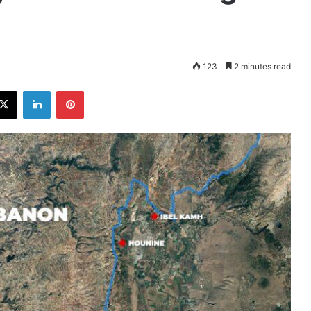
123
2 minutes read
ebook
X
LinkedIn
Pinterest