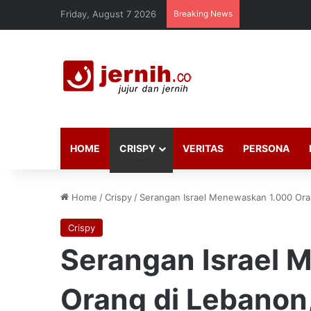
Friday, August 7 2026
Breaking News
HOME
CRISPY
VERITAS
PERSONA
Home
/
Crispy
/
Serangan Israel Menewaskan 1.000 Ora
Crispy
Serangan Israel 
Orang di Lebanon