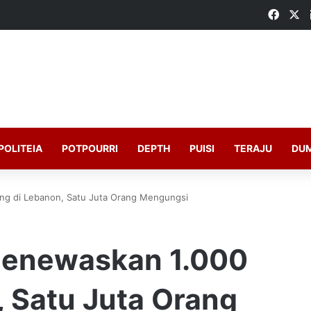
Faceb
X
POLITEIA
POTPOURRI
DEPTH
PUISI
TERAJU
DU
ng di Lebanon, Satu Juta Orang Mengungsi
Menewaskan 1.000
, Satu Juta Orang