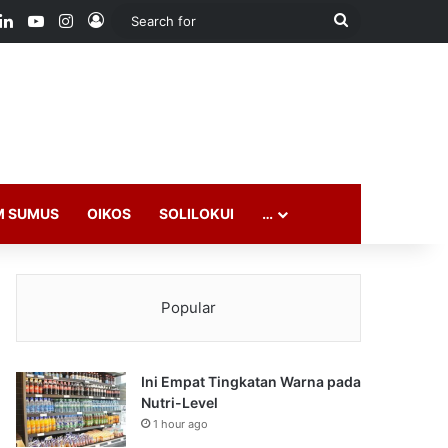
ook
LinkedIn
YouTube
Instagram
Log In
Search
for
M SUMUS
OIKOS
SOLILOKUI
…
Popular
Ini Empat Tingkatan Warna pada
Nutri-Level
1 hour ago