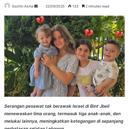
Send
Gozhin Azma
22/09/2025
133
2 minutes read
an
email
Serangan pesawat tak berawak Israel di Bint Jbeil
menewaskan lima orang, termasuk tiga anak-anak, dan
melukai lainnya, meningkatkan ketegangan di sepanjang
perbatasan selatan Lebanon.