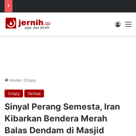
Log In
M
Home
/
Crispy
Crispy
Veritas
Sinyal Perang Semesta, Iran
Kibarkan Bendera Merah
Balas Dendam di Masjid