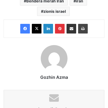
Bendera merah Iran
iran
zionis israel
Facebook
X
LinkedIn
Pinterest
Share via Email
Print
Gozhin Azma