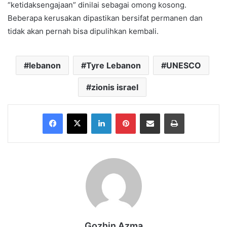
“ketidaksengajaan” dinilai sebagai omong kosong.
Beberapa kerusakan dipastikan bersifat permanen dan
tidak akan pernah bisa dipulihkan kembali.
lebanon
Tyre Lebanon
UNESCO
zionis israel
Facebook
X
LinkedIn
Pinterest
Share via Email
Print
Gozhin Azma