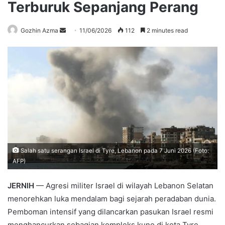
Terburuk Sepanjang Perang
Send
Gozhin Azma
11/06/2026
112
2 minutes read
an
email
Salah satu serangan Israel di Tyre, Lebanon pada 7 Juni 2026 (Foto:
AFP)
JERNIH
— Agresi militer Israel di wilayah Lebanon Selatan
menorehkan luka mendalam bagi sejarah peradaban dunia.
Pemboman intensif yang dilancarkan pasukan Israel resmi
menghancurkan sebagian kompleks kuno di kota Tyre