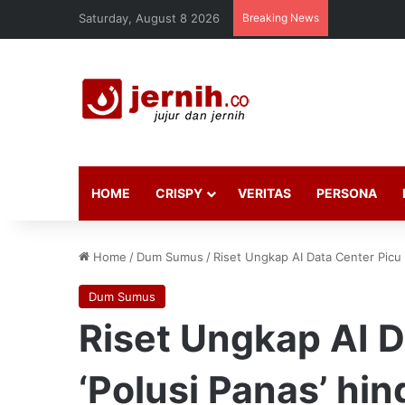
Saturday, August 8 2026
Breaking News
HOME
CRISPY
VERITAS
PERSONA
Home
/
Dum Sumus
/
Riset Ungkap AI Data Center Picu 
Dum Sumus
Riset Ungkap AI D
‘Polusi Panas’ hi