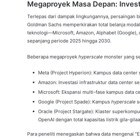
Megaproyek Masa Depan: Investa
Terlepas dari dampak lingkungannya, persaingan b
Goldman Sachs memperkirakan total belanja modal
teknologi—Microsoft, Amazon, Alphabet (Google)
sepanjang periode 2025 hingga 2030.
Beberapa megaproyek
hyperscale
monster yang se
Meta (Project Hyperion): Kampus data center s
Amazon: Investasi infrastruktur data center se
Microsoft: Ekspansi multi-fase kampus data ce
Google (Project Spade): Kampus
hyperscale
s
Oracle (Project Stargate): Klaster superkomp
OpenAI dengan total kapasitas listrik gila-gil
Para peneliti menegaskan bahwa data mengenai “Ef