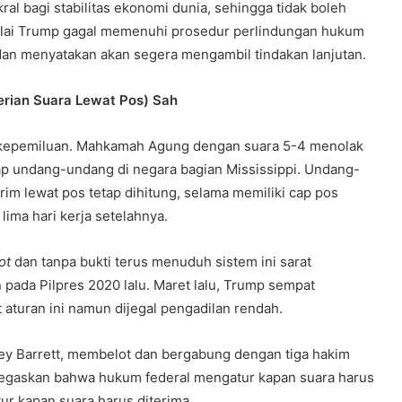
ral bagi stabilitas ekonomi dunia, sehingga tidak boleh
nilai Trump gagal memenuhi prosedur perlindungan hukum
an menyatakan akan segera mengambil tindakan lanjutan.
rian Suara Lewat Pos) Sah
r kepemiluan. Mahkamah Agung dengan suara 5-4 menolak
ap undang-undang di negara bagian Mississippi. Undang-
rim lewat pos tetap dihitung, selama memiliki cap pos
lima hari kerja setelahnya.
ot
dan tanpa bukti terus menuduh sistem ini sarat
pada Pilpres 2020 lalu. Maret lalu, Trump sempat
aturan ini namun dijegal pengadilan rendah.
ey Barrett, membelot dan bergabung dengan tiga hakim
enegaskan bahwa hukum federal mengatur kapan suara harus
r kapan suara harus diterima.