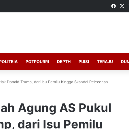
Faceb
X
POLITEIA
POTPOURRI
DEPTH
PUISI
TERAJU
DU
ak Donald Trump, dari Isu Pemilu hingga Skandal Pelecehan
mah Agung AS Pukul
p, dari Isu Pemilu