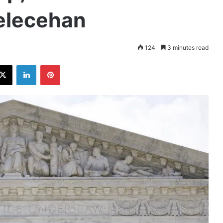
elecehan
124
3 minutes read
ebook
X
LinkedIn
Pinterest