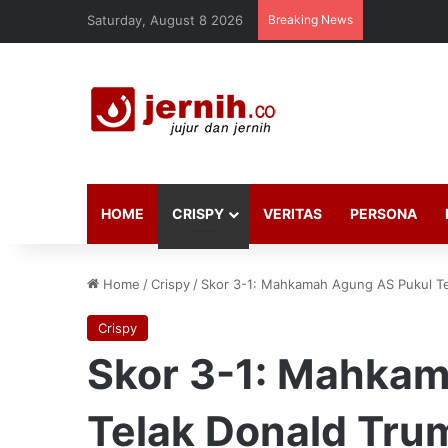
Saturday, August 8 2026
Breaking News
HOME
CRISPY
VERITAS
PERSONA
Home
/
Crispy
/
Skor 3-1: Mahkamah Agung AS Pukul Tel
Crispy
Skor 3-1: Mahka
Telak Donald Trum