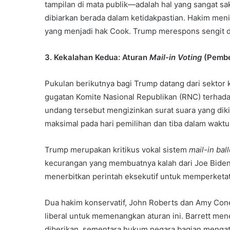
tampilan di mata publik—adalah hal yang sangat sak
dibiarkan berada dalam ketidakpastian. Hakim me
yang menjadi hak Cook. Trump merespons sengit d
3. Kekalahan Kedua: Aturan
Mail-in Voting
(Pembe
Pukulan berikutnya bagi Trump datang dari sekto
gugatan Komite Nasional Republikan (RNC) terhad
undang tersebut mengizinkan surat suara yang diki
maksimal pada hari pemilihan dan tiba dalam waktu 
Trump merupakan kritikus vokal sistem
mail-in ball
kecurangan yang membuatnya kalah dari Joe Biden 
menerbitkan perintah eksekutif untuk memperketat 
Dua hakim konservatif, John Roberts dan Amy Con
liberal untuk memenangkan aturan ini. Barrett m
diberikan, sementara hukum negara bagian mengatu