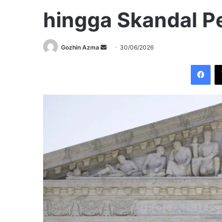
hingga Skandal P
Send
Gozhin Azma
30/06/2026
an
Fac
email