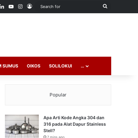
ook
LinkedIn
YouTube
Instagram
Log In
Search
for
M SUMUS
OIKOS
SOLILOKUI
…
Popular
Apa Arti Kode Angka 304 dan
316 pada Alat Dapur Stainless
Stell?
7 mins ago