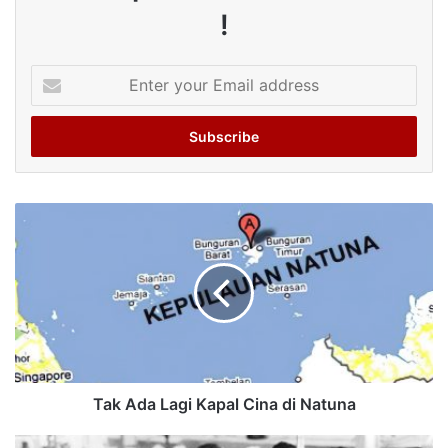
!
Enter
your
Email
address
Tak Ada Lagi Kapal Cina di Natuna