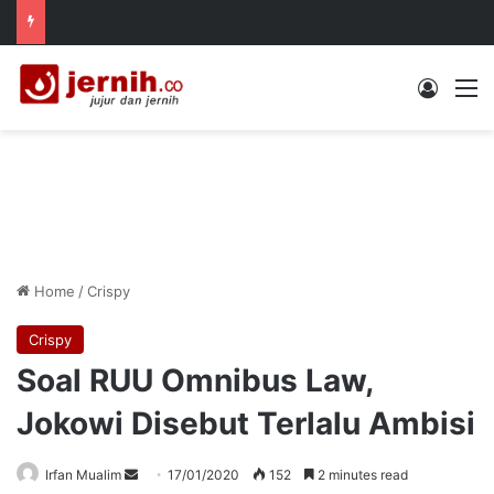
Log In
M
Home
/
Crispy
Crispy
Soal RUU Omnibus Law,
Jokowi Disebut Terlalu Ambisi
Send
Irfan Mualim
17/01/2020
152
2 minutes read