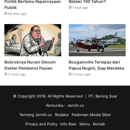
Politik Bertemu Kepercayaan
Betawi 100 Tahun?
Publik
1 hour ago
58 mins ago
Bobroknya Nurani Oknum
Bougainville Terlepas dari
Dokter Pembenci Pasien
Papua Nugini, Siap Merdeka
2 hours ago
2 hours ago
© Copyright 2019, All Rights Reserved | PT. Bening Suar
Komunika
- Jernih.co
Tentang Jernih.co
Redaksi
Pedoman Media Siber
Privacy and Policy
Info Iklan
Menu
Kontak