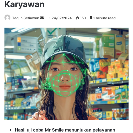
Karyawan
Send
Teguh Setiawan
24/07/2024
150
1 minute read
an
email
Hasil uji coba Mr Smile menunjukan pelayanan