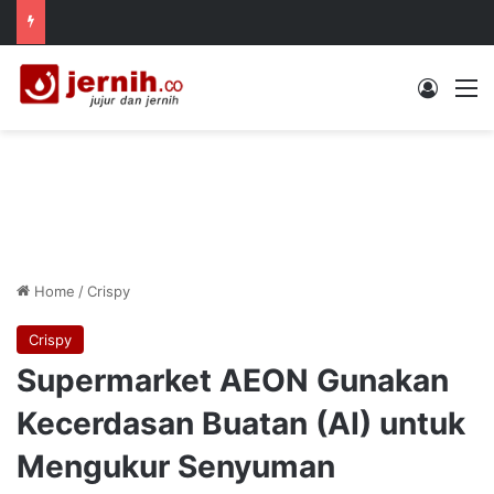
Log In
M
Home
/
Crispy
Crispy
Supermarket AEON Gunakan
Kecerdasan Buatan (AI) untuk
Mengukur Senyuman