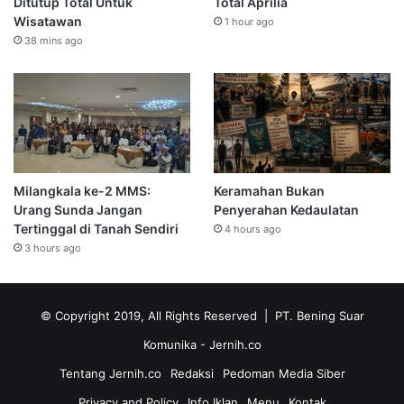
Ditutup Total Untuk
Total Aprilia
Wisatawan
1 hour ago
38 mins ago
Milangkala ke-2 MMS:
Keramahan Bukan
Urang Sunda Jangan
Penyerahan Kedaulatan
Tertinggal di Tanah Sendiri
4 hours ago
3 hours ago
© Copyright 2019, All Rights Reserved | PT. Bening Suar
Komunika
- Jernih.co
Tentang Jernih.co
Redaksi
Pedoman Media Siber
Privacy and Policy
Info Iklan
Menu
Kontak