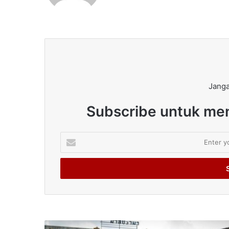
Janga
Subscribe untuk men
Enter
your
Email
address