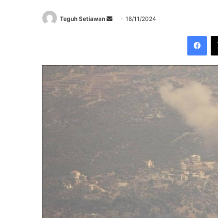
Send
Teguh Setiawan
18/11/2024
an
Fac
email