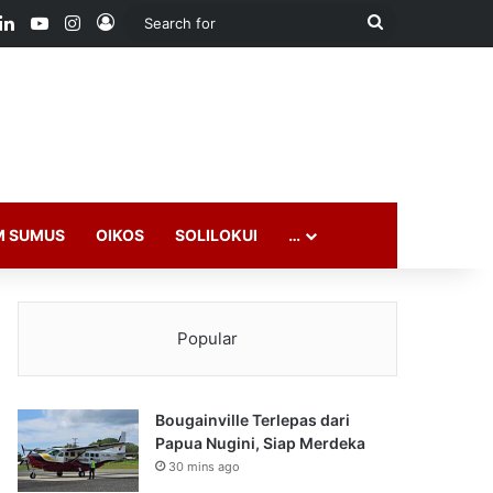
ook
LinkedIn
YouTube
Instagram
Log In
Search
for
M SUMUS
OIKOS
SOLILOKUI
…
Popular
Bougainville Terlepas dari
Papua Nugini, Siap Merdeka
30 mins ago