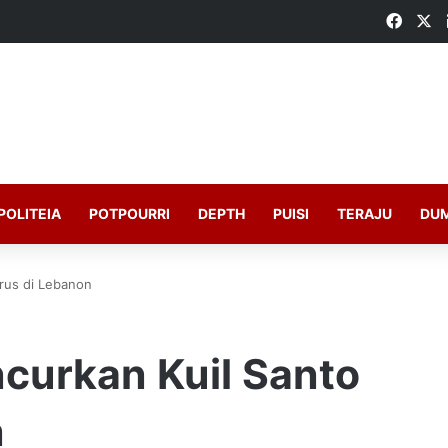
Faceb
X
POLITEIA
POTPOURRI
DEPTH
PUISI
TERAJU
DU
trus di Lebanon
ncurkan Kuil Santo
n