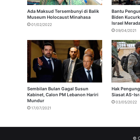
Ada Maksud Tersembunyi di Balik
Bantu Pengun
Museum Holocaust Minahasa
Biden Kucurka
Israel Merad
01/02/2022
09/04/2021
Sembilan Bulan Gagal Susun
Hak Pengungs
Kabinet, Calon PM Lebanon Hariri
Siasat AS-Isr
Mundur
03/05/2022
17/07/2021
© C