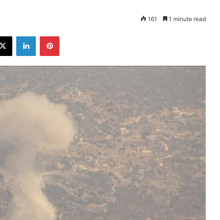
161
1 minute read
ebook
X
LinkedIn
Pinterest