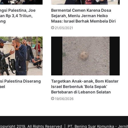
gsi Palestina, Joe
Bermental Cemen Karena Dosa
n Rp 3,4 Triliun,
Sejarah, Menlu Jerman Heiko
ang
Maas: Israel Berhak Membela Diri
21/05/2021
i Palestina Diserang
Targetkan Anak-anak, Bom Klaster
ael
Israel Berbentuk ‘Bola Sepak’
Bertebaran di Lebanon Selatan
19/06/2026
opyright 2019, All Rights Reserved | PT. Bening Suar Komunika
- Jerni