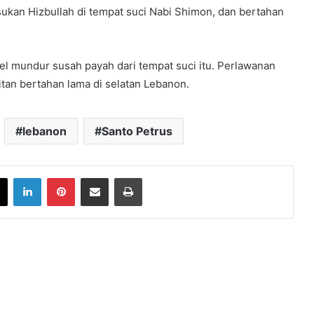
kan Hizbullah di tempat suci Nabi Shimon, dan bertahan
 mundur susah payah dari tempat suci itu. Perlawanan
itan bertahan lama di selatan Lebanon.
lebanon
Santo Petrus
book
X
LinkedIn
Pinterest
Share via Email
Print