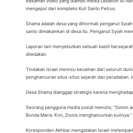
Rekaman video yang diambil media Lebanon Al-Akh
mengepul dari kompleks Kuil Santo Petrus.
Shama adalah desa yang dihormati penganut Syiah 
santo dimakamkan di desa itu. Penganut Syiah me
Laporan lain menyebutkan sebuah kastil bersejarah
diledakan.
Tindakan Israel memicu kecaman dari seluruh duni
penghancuran situs-situs sejarah dan peradaban. Is
Desa Shama dianggap strategis karena menghadap ke
Seorang pengguna media sosial menulis; “Simon ad
Bunda Maria. Kini, Zionis menghancurkan kuilnya.”
Koresponden Akhbar mengatakan Israel melempark