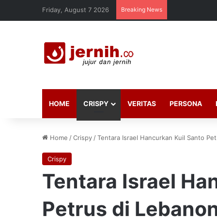
Friday, August 7 2026
Breaking News
HOME
CRISPY
VERITAS
PERSONA
Home
/
Crispy
/
Tentara Israel Hancurkan Kuil Santo Pe
Crispy
Tentara Israel Ha
Petrus di Lebano