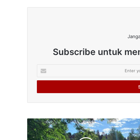
Janga
Subscribe untuk men
Enter
your
Email
address