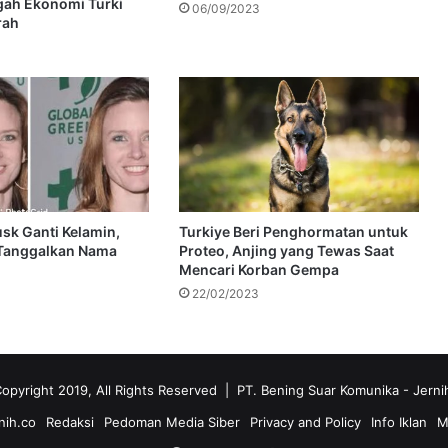
ngah Ekonomi Turki
06/09/2023
rah
sk Ganti Kelamin,
Turkiye Beri Penghormatan untuk
 Tanggalkan Nama
Proteo, Anjing yang Tewas Saat
Mencari Korban Gempa
22/02/2023
opyright 2019, All Rights Reserved | PT. Bening Suar Komunika
- Jerni
nih.co
Redaksi
Pedoman Media Siber
Privacy and Policy
Info Iklan
M