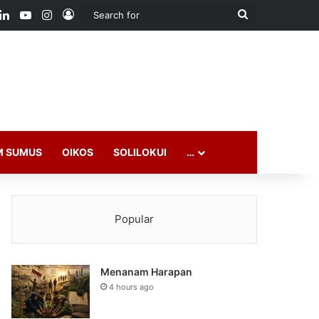
ook
LinkedIn
YouTube
Instagram
Log In
Search
for
M SUMUS
OIKOS
SOLILOKUI
…
Popular
Menanam Harapan
4 hours ago