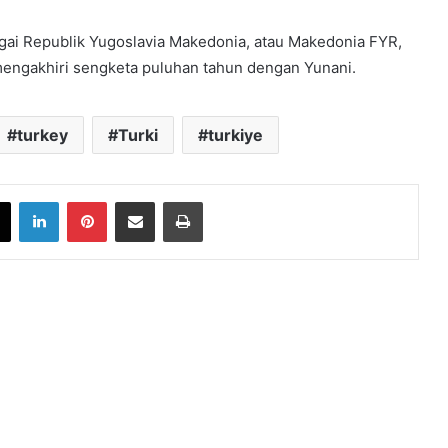
agai Republik Yugoslavia Makedonia, atau Makedonia FYR,
mengakhiri sengketa puluhan tahun dengan Yunani.
turkey
Turki
turkiye
book
X
LinkedIn
Pinterest
Share via Email
Print