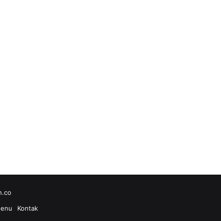
h.co
enu
Kontak