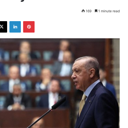
169
1 minute read
ebook
X
LinkedIn
Pinterest