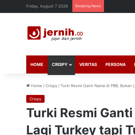
Friday, August 7 2026
Breaking News
HOME
CRISPY
VERITAS
PERSONA
Home
/
Crispy
/
Turki Resmi Ganti Nama di PBB, Bukan L
Crispy
Turki Resmi Ganti
Lagi Turkey tapi T