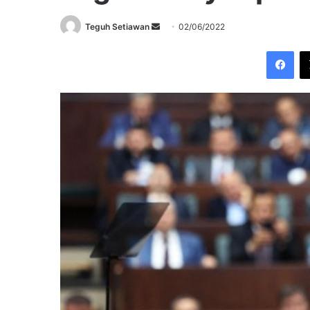
Send
Teguh Setiawan
02/06/2022
an
Fac
email