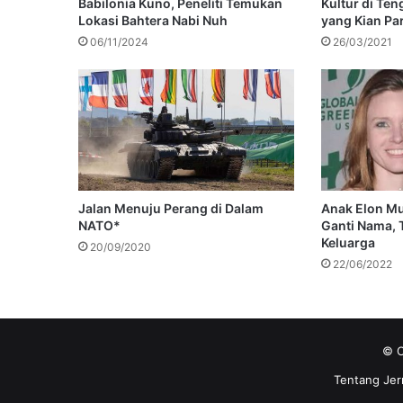
Babilonia Kuno, Peneliti Temukan
Kultur di Te
Lokasi Bahtera Nabi Nuh
yang Kian Pa
06/11/2024
26/03/2021
Jalan Menuju Perang di Dalam
Anak Elon Mu
NATO*
Ganti Nama,
Keluarga
20/09/2020
22/06/2022
© C
Tentang Jer