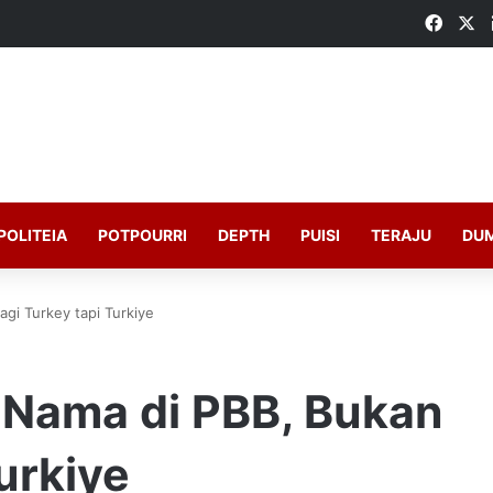
Faceb
X
POLITEIA
POTPOURRI
DEPTH
PUISI
TERAJU
DU
agi Turkey tapi Turkiye
 Nama di PBB, Bukan
urkiye