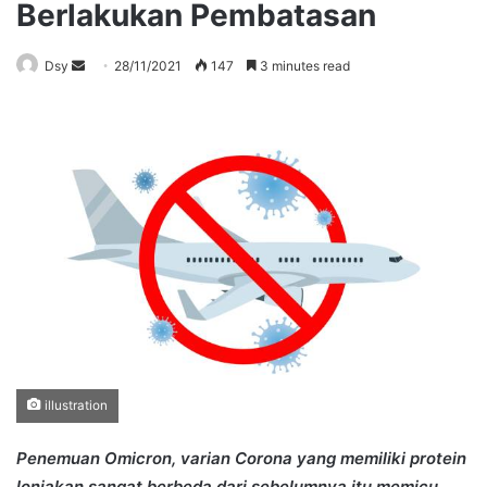
Berlakukan Pembatasan
Send
Dsy
28/11/2021
147
3 minutes read
an
email
illustration
Penemuan Omicron, varian Corona yang memiliki protein
lonjakan sangat berbeda dari sebelumnya itu memicu