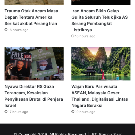
Trauma Otak Ancam Masa
Iran Ancam Bikin Gelap
Depan Tentara Amerika
Gulita Seluruh Teluk jika AS
Serikat akibat Perang Iran
Serang Pembangkit
Listriknya
16 hours ago
16 hours ago
Nyawa Direktur RS Gaza
Wajah Baru Pariwisata
Terancam, Kesaksian
ASEAN, Malaysia Geser
Penyiksaan Brutal di Penjara
Thailand, Digitalisasi Lintas
Israel
Negara Beraksi
17 hours ago
19 hours ago
© Copyright 2019, All Rights Reserved | PT. Bening Suar