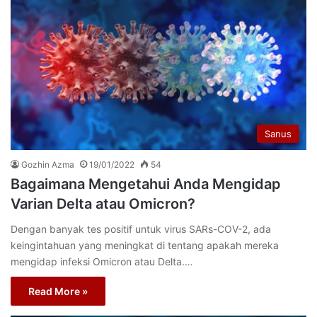
Sanus
Gozhin Azma
19/01/2022
54
Bagaimana Mengetahui Anda Mengidap
Varian Delta atau Omicron?
Dengan banyak tes positif untuk virus SARs-COV-2, ada
keingintahuan yang meningkat di tentang apakah mereka
mengidap infeksi Omicron atau Delta.…
Read More »