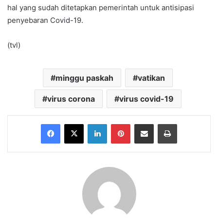
hal yang sudah ditetapkan pemerintah untuk antisipasi
penyebaran Covid-19.
(tvl)
minggu paskah
vatikan
virus corona
virus covid-19
Facebook
X
LinkedIn
Pinterest
Share via Email
Print