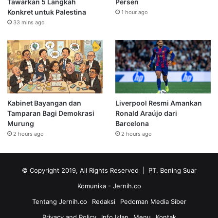
Tawarkan 5 Langkah
Persen
Konkret untuk Palestina
1 hour ago
33 mins ago
Kabinet Bayangan dan
Liverpool Resmi Amankan
Tamparan Bagi Demokrasi
Ronald Araújo dari
Murung
Barcelona
2 hours ago
2 hours ago
© Copyright 2019, All Rights Reserved | PT. Bening Suar
Komunika
- Jernih.co
Tentang Jernih.co
Redaksi
Pedoman Media Siber
Privacy and Policy
Info Iklan
Menu
Kontak