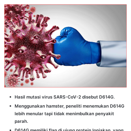
an
email
Hasil mutasi virus SARS-CoV-2 disebut D614G.
Menggunakan hamster, peneliti menemukan D614G
lebih menular tapi tidak menimbulkan penyakit
parah.
D614G memiliki flap di ujung protein lonjakan, yang