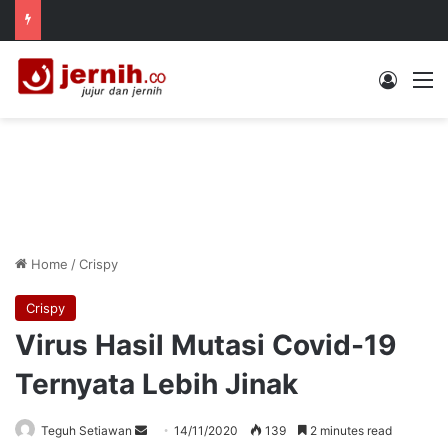
Log In
M
Home
/
Crispy
Crispy
Virus Hasil Mutasi Covid-19
Ternyata Lebih Jinak
Send
Teguh Setiawan
14/11/2020
139
2 minutes read