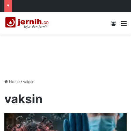
Log In
M
Home
/
vaksin
vaksin