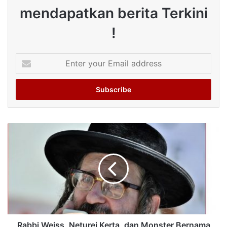
mendapatkan berita Terkini
!
Enter
your
Email
address
Rabbi Weiss, Neturei Kerta, dan Monster Bernama