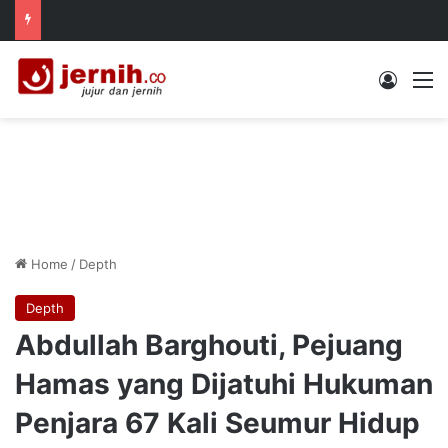
Log In
M
Home
/
Depth
Depth
Abdullah Barghouti, Pejuang
Hamas yang Dijatuhi Hukuman
Penjara 67 Kali Seumur Hidup