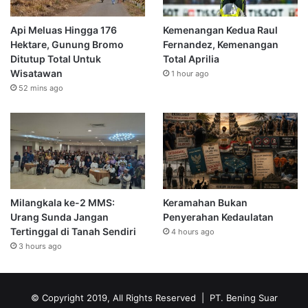
Api Meluas Hingga 176
Kemenangan Kedua Raul
Hektare, Gunung Bromo
Fernandez, Kemenangan
Ditutup Total Untuk
Total Aprilia
Wisatawan
1 hour ago
52 mins ago
Milangkala ke-2 MMS:
Keramahan Bukan
Urang Sunda Jangan
Penyerahan Kedaulatan
Tertinggal di Tanah Sendiri
4 hours ago
3 hours ago
© Copyright 2019, All Rights Reserved | PT. Bening Suar