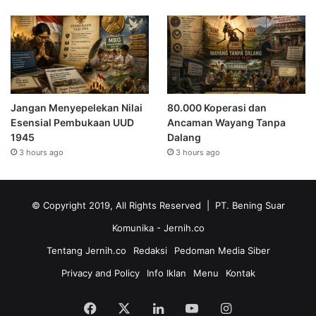
Jangan Menyepelekan Nilai
80.000 Koperasi dan
Esensial Pembukaan UUD
Ancaman Wayang Tanpa
1945
Dalang
3 hours ago
3 hours ago
© Copyright 2019, All Rights Reserved | PT. Bening Suar
Komunika
- Jernih.co
Tentang Jernih.co
Redaksi
Pedoman Media Siber
Privacy and Policy
Info Iklan
Menu
Kontak
Facebook
X
LinkedIn
YouTube
Instagram