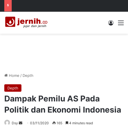
Log In
M
Home
/
Depth
Depth
Dampak Pemilu AS Pada
Politik dan Ekonomi Indonesia
Send
Dsy
03/11/2020
165
4 minutes read