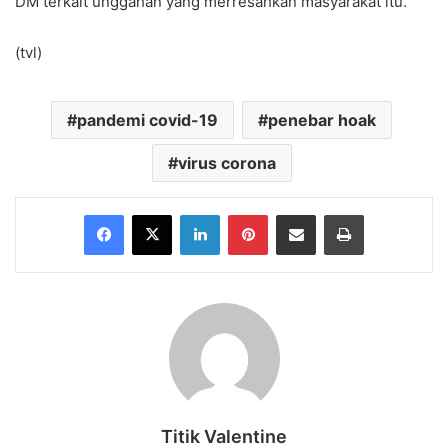
DM terkait unggahan yang merresahkan masyarakat itu.
(tvl)
pandemi covid-19
penebar hoak
virus corona
Facebook
X
LinkedIn
Pinterest
Share via Email
Print
Titik Valentine