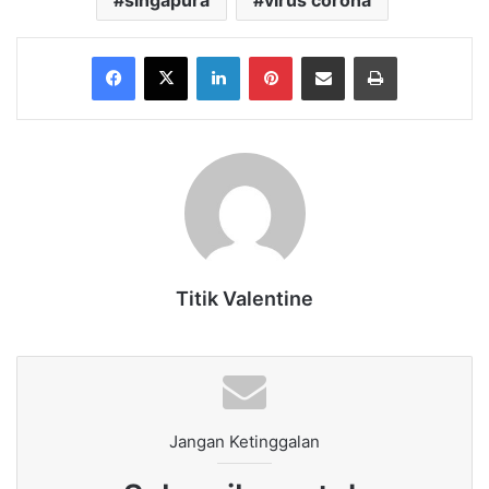
singapura
virus corona
Facebook
X
LinkedIn
Pinterest
Share via Email
Print
Titik Valentine
Jangan Ketinggalan