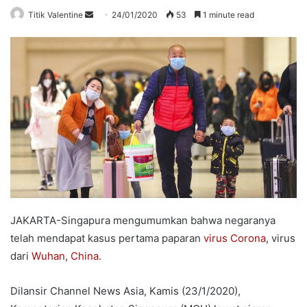
Send
Titik Valentine
24/01/2020
53
1 minute read
an
email
JAKARTA-Singapura mengumumkan bahwa negaranya
telah mendapat kasus pertama paparan
virus Corona
, virus
dari
Wuhan
,
China
.
Dilansir Channel News Asia, Kamis (23/1/2020),