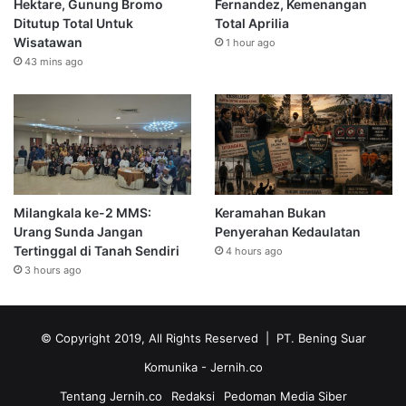
Hektare, Gunung Bromo
Fernandez, Kemenangan
Ditutup Total Untuk
Total Aprilia
Wisatawan
1 hour ago
43 mins ago
Milangkala ke-2 MMS:
Keramahan Bukan
Urang Sunda Jangan
Penyerahan Kedaulatan
Tertinggal di Tanah Sendiri
4 hours ago
3 hours ago
© Copyright 2019, All Rights Reserved | PT. Bening Suar
Komunika
- Jernih.co
Tentang Jernih.co
Redaksi
Pedoman Media Siber