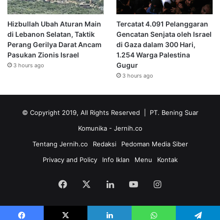
Hizbullah Ubah Aturan Main
Tercatat 4.091 Pelanggaran
di Lebanon Selatan, Taktik
Gencatan Senjata oleh Israel
Perang Gerilya Darat Ancam
di Gaza dalam 300 Hari,
Pasukan Zionis Israel
1.254 Warga Palestina
Gugur
3 hours ago
3 hours ago
© Copyright 2019, All Rights Reserved | PT. Bening Suar
Komunika
- Jernih.co
Tentang Jernih.co
Redaksi
Pedoman Media Siber
Privacy and Policy
Info Iklan
Menu
Kontak
Facebook
X
LinkedIn
YouTube
Instagram