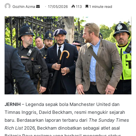
Send
Gozhin Azma
17/05/2026
113
1 minute read
an
email
JERNIH
– Legenda sepak bola Manchester United dan
Timnas Inggris, David Beckham, resmi mengukir sejarah
baru. Berdasarkan laporan terbaru dari
The Sunday Times
Rich List
2026, Beckham dinobatkan sebagai atlet asal
Britania Raya pertama yang berhasil menembus status