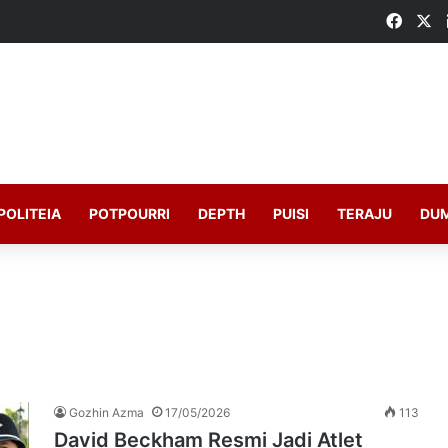
Faceb
X
POLITEIA
POTPOURRI
DEPTH
PUISI
TERAJU
DU
Gozhin Azma
17/05/2026
113
David Beckham Resmi Jadi Atlet