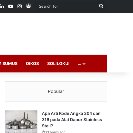
ook
LinkedIn
YouTube
Instagram
Log In
Search
for
M SUMUS
OIKOS
SOLILOKUI
…
Popular
Apa Arti Kode Angka 304 dan
316 pada Alat Dapur Stainless
Stell?
13 hours ago