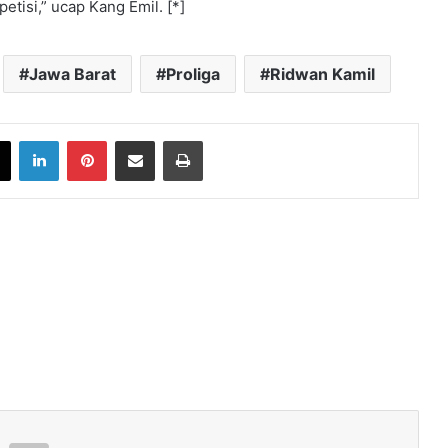
etisi,” ucap Kang Emil. [*]
Jawa Barat
Proliga
Ridwan Kamil
book
X
LinkedIn
Pinterest
Share via Email
Print