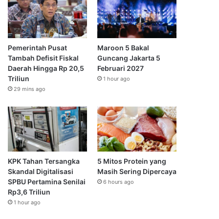
Pemerintah Pusat
Maroon 5 Bakal
Tambah Defisit Fiskal
Guncang Jakarta 5
Daerah Hingga Rp 20,5
Februari 2027
Triliun
1 hour ago
29 mins ago
KPK Tahan Tersangka
5 Mitos Protein yang
Skandal Digitalisasi
Masih Sering Dipercaya
SPBU Pertamina Senilai
6 hours ago
Rp3,6 Triliun
1 hour ago