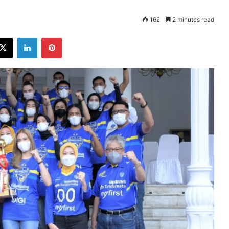
162
2 minutes read
ebook
X
LinkedIn
Pinterest