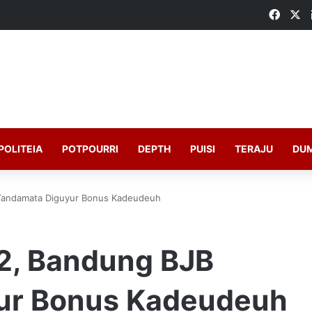
Faceb
X
POLITEIA
POTPOURRI
DEPTH
PUISI
TERAJU
DU
 Tandamata Diguyur Bonus Kadeudeuh
22, Bandung BJB
ur Bonus Kadeudeuh