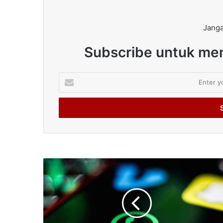
Janga
Subscribe untuk men
Enter
your
Email
address