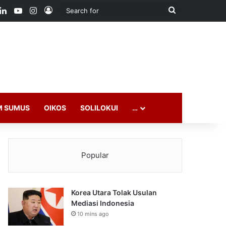
ook
LinkedIn
YouTube
Instagram
Log In
Search
for
M SUMUS
OIKOS
SOLILOKUI
…
Popular
Korea Utara Tolak Usulan
Mediasi Indonesia
10 mins ago