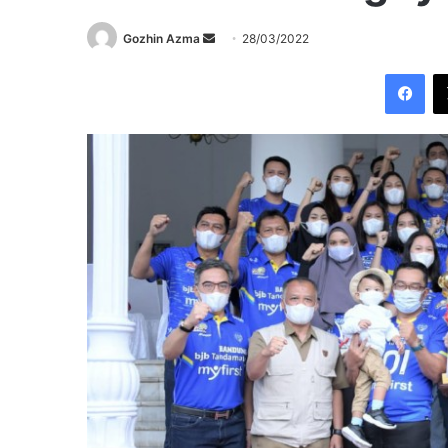
Send
Gozhin Azma
28/03/2022
an
Fac
email