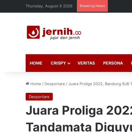
Thursday, August 6 2026
Breaking News
HOME
CRISPY
VERITAS
PERSONA
Home
/
Desportare
/
Juara Proliga 2022, Bandung BJB
Desportare
Juara Proliga 20
Tandamata Diguy