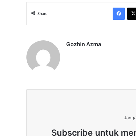
Face
Share
Gozhin Azma
Janga
Subscribe untuk men