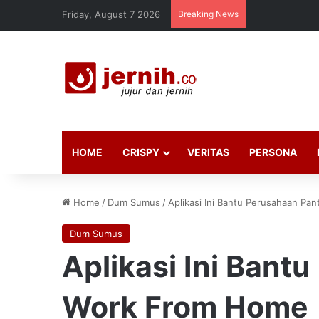
Friday, August 7 2026
Breaking News
HOME
CRISPY
VERITAS
PERSONA
Home
/
Dum Sumus
/
Aplikasi Ini Bantu Perusahaan P
Dum Sumus
Aplikasi Ini Bant
Work From Home