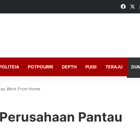
Faceb
X
POLITEIA
POTPOURRI
DEPTH
PUISI
TERAJU
DU
antau Work From Home
u Perusahaan Pantau