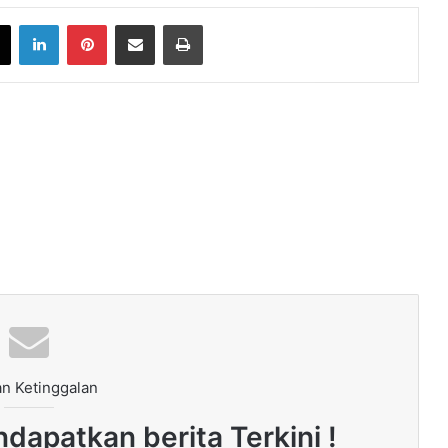
book
X
LinkedIn
Pinterest
Share via Email
Print
n Ketinggalan
dapatkan berita Terkini !