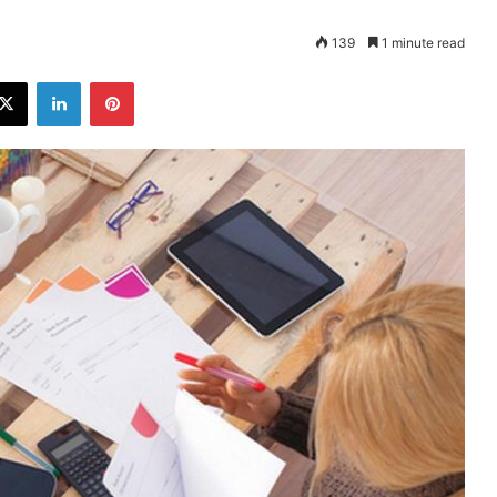
139
1 minute read
ebook
X
LinkedIn
Pinterest