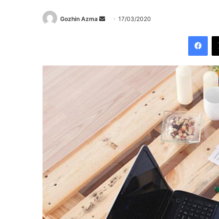
Send
Gozhin Azma
17/03/2020
an
Fac
email