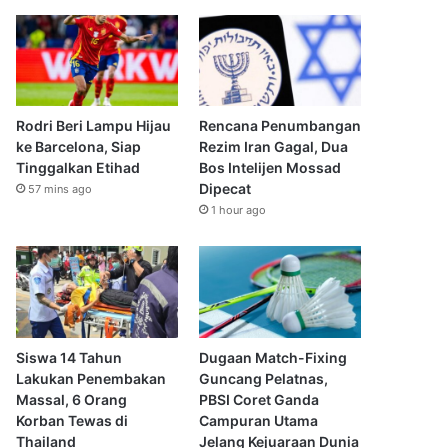
Rodri Beri Lampu Hijau
Rencana Penumbangan
ke Barcelona, Siap
Rezim Iran Gagal, Dua
Tinggalkan Etihad
Bos Intelijen Mossad
Dipecat
57 mins ago
1 hour ago
Siswa 14 Tahun
Dugaan Match-Fixing
Lakukan Penembakan
Guncang Pelatnas,
Massal, 6 Orang
PBSI Coret Ganda
Korban Tewas di
Campuran Utama
Thailand
Jelang Kejuaraan Dunia