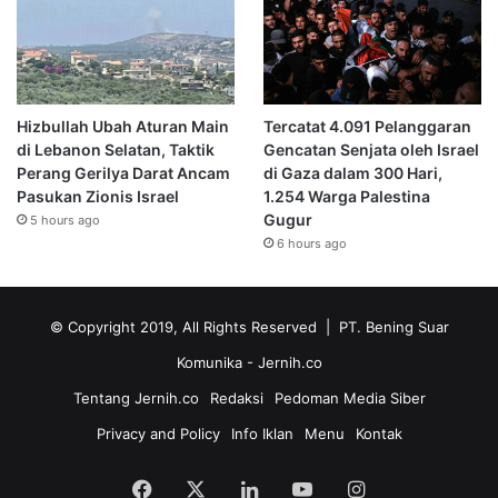
Hizbullah Ubah Aturan Main
Tercatat 4.091 Pelanggaran
di Lebanon Selatan, Taktik
Gencatan Senjata oleh Israel
Perang Gerilya Darat Ancam
di Gaza dalam 300 Hari,
Pasukan Zionis Israel
1.254 Warga Palestina
Gugur
5 hours ago
6 hours ago
© Copyright 2019, All Rights Reserved | PT. Bening Suar
Komunika
- Jernih.co
Tentang Jernih.co
Redaksi
Pedoman Media Siber
Privacy and Policy
Info Iklan
Menu
Kontak
Facebook
X
LinkedIn
YouTube
Instagram