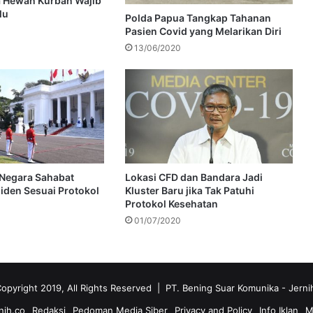
 Hewan Kurban Wajib
lu
Polda Papua Tangkap Tahanan
Pasien Covid yang Melarikan Diri
13/06/2020
Negara Sahabat
Lokasi CFD dan Bandara Jadi
siden Sesuai Protokol
Kluster Baru jika Tak Patuhi
Protokol Kesehatan
01/07/2020
opyright 2019, All Rights Reserved | PT. Bening Suar Komunika
- Jerni
nih.co
Redaksi
Pedoman Media Siber
Privacy and Policy
Info Iklan
M