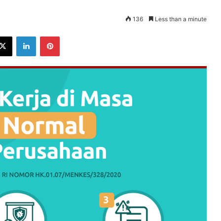
136
Less than a minute
ebook
X
LinkedIn
Pinterest