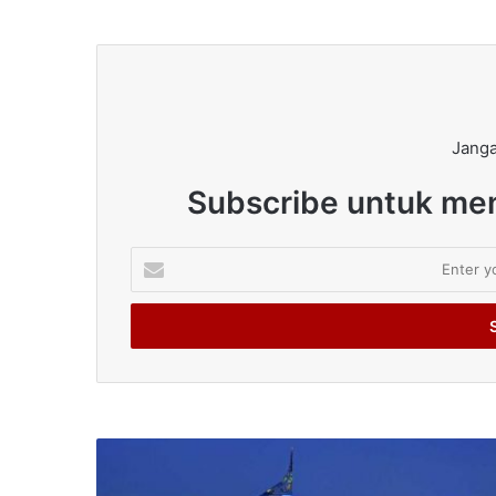
Janga
Subscribe untuk men
Enter
your
Email
address