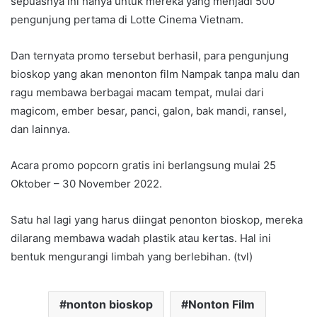
sepuasnya ini hanya untuk mereka yang menjadi 500
pengunjung pertama di Lotte Cinema Vietnam.
Dan ternyata promo tersebut berhasil, para pengunjung
bioskop yang akan menonton film Nampak tanpa malu dan
ragu membawa berbagai macam tempat, mulai dari
magicom, ember besar, panci, galon, bak mandi, ransel,
dan lainnya.
Acara promo popcorn gratis ini berlangsung mulai 25
Oktober – 30 November 2022.
Satu hal lagi yang harus diingat penonton bioskop, mereka
dilarang membawa wadah plastik atau kertas. Hal ini
bentuk mengurangi limbah yang berlebihan. (tvl)
nonton bioskop
Nonton Film