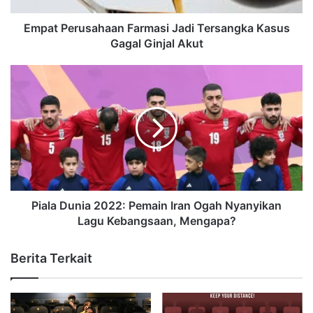
Empat Perusahaan Farmasi Jadi Tersangka Kasus
Gagal Ginjal Akut
Piala Dunia 2022: Pemain Iran Ogah Nyanyikan
Lagu Kebangsaan, Mengapa?
Berita Terkait