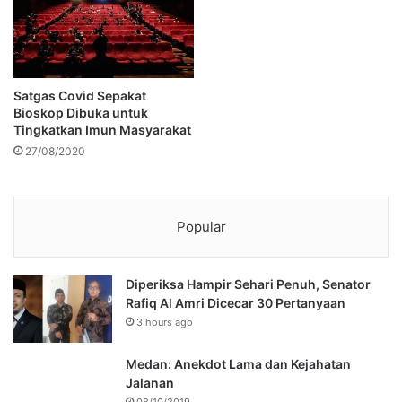
Satgas Covid Sepakat
Bioskop Dibuka untuk
Tingkatkan Imun Masyarakat
27/08/2020
Popular
Diperiksa Hampir Sehari Penuh, Senator
Rafiq Al Amri Dicecar 30 Pertanyaan
3 hours ago
Medan: Anekdot Lama dan Kejahatan
Jalanan