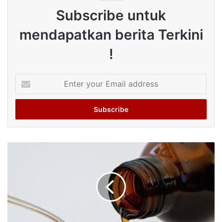
Subscribe untuk
mendapatkan berita Terkini
!
Enter
your
Email
address