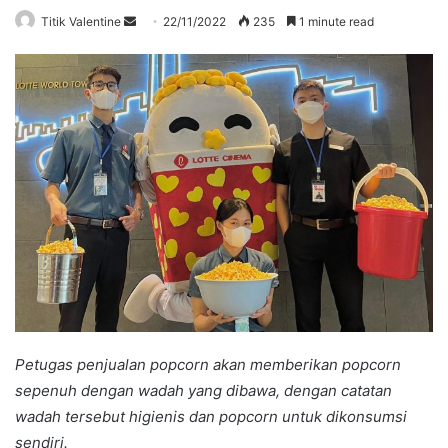
Send
Titik Valentine
22/11/2022
235
1 minute read
an
email
Petugas penjualan popcorn akan memberikan popcorn
sepenuh dengan wadah yang dibawa, dengan catatan
wadah tersebut higienis dan popcorn untuk dikonsumsi
sendiri.