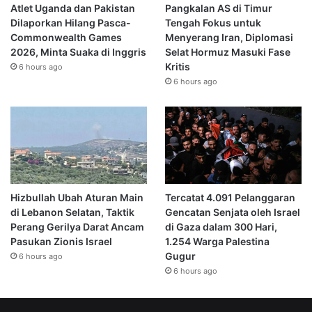
Atlet Uganda dan Pakistan
Pangkalan AS di Timur
Dilaporkan Hilang Pasca-
Tengah Fokus untuk
Commonwealth Games
Menyerang Iran, Diplomasi
2026, Minta Suaka di Inggris
Selat Hormuz Masuki Fase
Kritis
6 hours ago
6 hours ago
Hizbullah Ubah Aturan Main
Tercatat 4.091 Pelanggaran
di Lebanon Selatan, Taktik
Gencatan Senjata oleh Israel
Perang Gerilya Darat Ancam
di Gaza dalam 300 Hari,
Pasukan Zionis Israel
1.254 Warga Palestina
Gugur
6 hours ago
6 hours ago