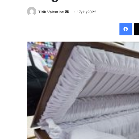
Send
Titik Valentine
17/11/2022
an
Fac
email