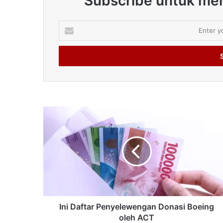
Subscribe untuk men
Enter
your
Email
address
Ini Daftar Penyelewengan Donasi Boeing
oleh ACT