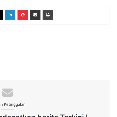
book
X
LinkedIn
Pinterest
Share via Email
Print
n Ketinggalan