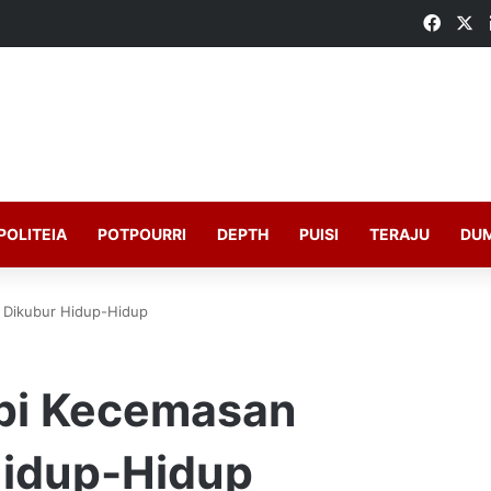
Faceb
X
POLITEIA
POTPOURRI
DEPTH
PUISI
TERAJU
DU
 Dikubur Hidup-Hidup
api Kecemasan
Hidup-Hidup