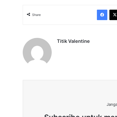
Face
Share
Titik Valentine
Janga