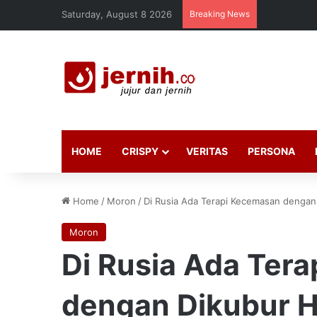
Saturday, August 8 2026
Breaking News
HOME
CRISPY
VERITAS
PERSONA
Home
/
Moron
/
Di Rusia Ada Terapi Kecemasan dengan
Moron
Di Rusia Ada Ter
dengan Dikubur 