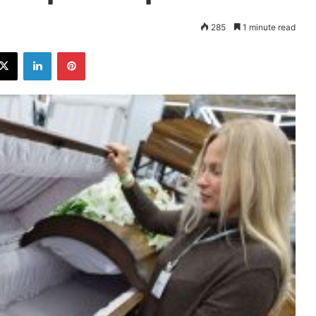
285
1 minute read
ebook
X
LinkedIn
Pinterest