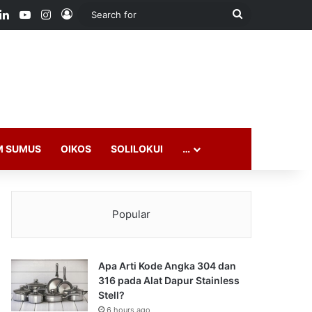
ook
LinkedIn
YouTube
Instagram
Log In
Search
for
M SUMUS
OIKOS
SOLILOKUI
…
Popular
Apa Arti Kode Angka 304 dan
316 pada Alat Dapur Stainless
Stell?
6 hours ago