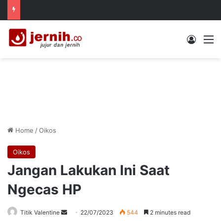
Log In
M
Home
/
Oikos
Oikos
Jangan Lakukan Ini Saat
Ngecas HP
Send
Titik Valentine
22/07/2023
544
2 minutes read