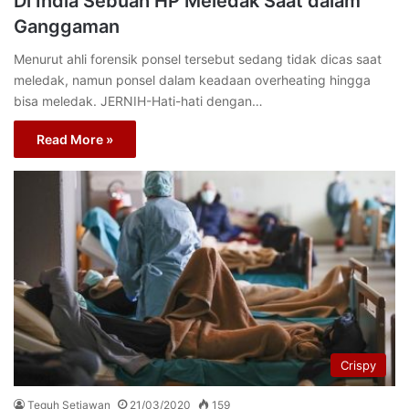
Di India Sebuah HP Meledak Saat dalam
Ganggaman
Menurut ahli forensik ponsel tersebut sedang tidak dicas saat
meledak, namun ponsel dalam keadaan overheating hingga
bisa meledak. JERNIH-Hati-hati dengan…
Read More »
Crispy
Teguh Setiawan
21/03/2020
159