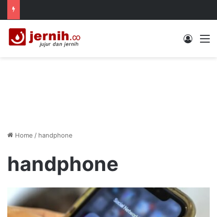
Log In
M
Home
/
handphone
handphone