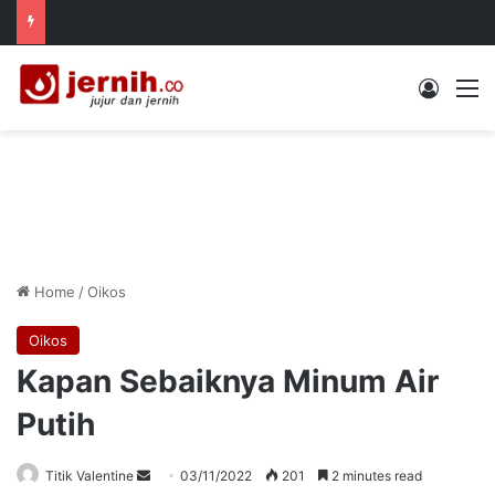
Log In
M
Home
/
Oikos
Oikos
Kapan Sebaiknya Minum Air
Putih
Send
Titik Valentine
03/11/2022
201
2 minutes read