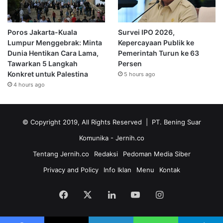
Poros Jakarta-Kuala
Survei IPO 2026,
Lumpur Menggebrak: Minta
Kepercayaan Publik ke
Dunia Hentikan Cara Lama,
Pemerintah Turun ke 63
Tawarkan 5 Langkah
Persen
Konkret untuk Palestina
5 hours ago
4 hours ago
© Copyright 2019, All Rights Reserved | PT. Bening Suar
Komunika
- Jernih.co
Tentang Jernih.co
Redaksi
Pedoman Media Siber
Privacy and Policy
Info Iklan
Menu
Kontak
Facebook
X
LinkedIn
YouTube
Instagram