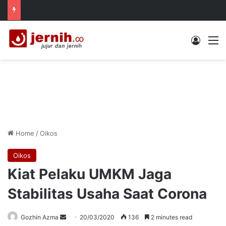
Log In
M
Home
/
Oikos
Oikos
Kiat Pelaku UMKM Jaga
Stabilitas Usaha Saat Corona
Send
Gozhin Azma
20/03/2020
136
2 minutes read