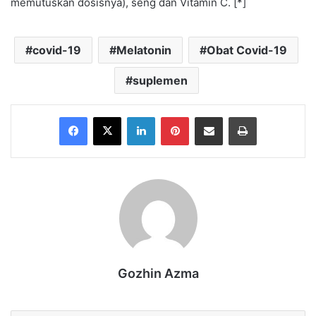
memutuskan dosisnya), seng dan Vitamin C. [*]
covid-19
Melatonin
Obat Covid-19
suplemen
Facebook
X
LinkedIn
Pinterest
Share via Email
Print
Gozhin Azma