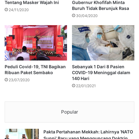
Tentang Masker Wajah Ini
Gubernur Khofifah Minta
Buruh Tidak Berunjuk Rasa
24/11/2020
30/04/2020
Peduli Covid-19, TNI Bagikan
Sebanyak 1 Dari 8 Pasien
Ribuan Paket Sembako
COVID-19 Meninggal dalam
140 Hari
23/07/2020
22/01/2021
Popular
Pakta Pertahanan Mekkah: Lahirnya ‘NATO
Sunni’ Baru yang Mengguncang Doktrin