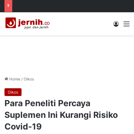
Log In
M
Home
/
Oikos
Oikos
Para Peneliti Percaya
Suplemen Ini Kurangi Risiko
Covid-19